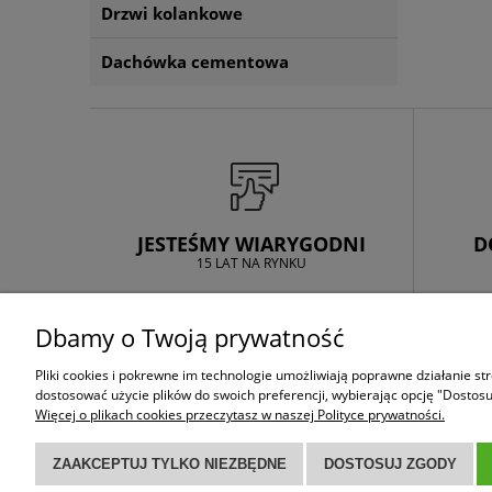
Drzwi kolankowe
Dachówka cementowa
JESTEŚMY WIARYGODNI
D
15 LAT NA RYNKU
Dbamy o Twoją prywatność
ZAKUPY
POMOC
Pliki cookies i pokrewne im technologie umożliwiają poprawne działanie s
Czas realizacji
Reklamacje
dostosować użycie plików do swoich preferencji, wybierając opcję "Dostosu
Więcej o plikach cookies przeczytasz w naszej Polityce prywatności.
Koszt dostawy
Gwarancje
Formy płatności
ZAAKCEPTUJ TYLKO NIEZBĘDNE
DOSTOSUJ ZGODY