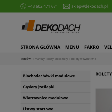
+48 602 471 671
sklep@dekodach.pl
STRONA GŁÓWNA
MENU
FAKRO
VE
Jesteś w:
»
Markizy Rolety Moskitiery
»
Rolety wewnętrzne
ROLET
Blachodachówki modułowe
Gąsiory|zaślepki
Wiatrownice modułowe
Listwy startowe