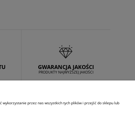
TU
GWARANCJA JAKOŚCI
PRODUKTY NAJWYŻSZEJ JAKOŚCI
INFORMACJE
wykorzystanie przez nas wszystkich tych plików i przejść do sklepu lub
O firmie
Regulamin sklepu
Polityka prywatnosci
Kontakt