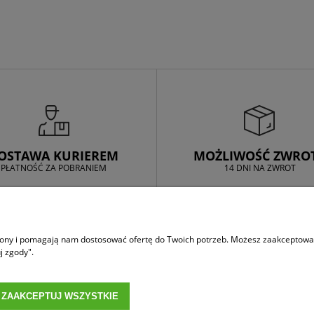
OSTAWA KURIEREM
MOŻLIWOŚĆ ZWRO
PŁATNOŚĆ ZA POBRANIEM
14 DNI NA ZWROT
MOJE KONTO
trony i pomagają nam dostosować ofertę do Twoich potrzeb. Możesz zaakceptować 
 i zwroty
Logowanie
j zgody".
Moje zamówienia
Przechowalnia
ZAAKCEPTUJ WSZYSTKIE
Ustawienia konta