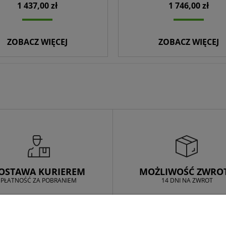
1 437,00 zł
1 746,00 zł
ZOBACZ WIĘCEJ
ZOBACZ WIĘCEJ
OSTAWA KURIEREM
MOŻLIWOŚĆ ZWRO
PŁATNOŚĆ ZA POBRANIEM
14 DNI NA ZWROT
MOJE KONTO