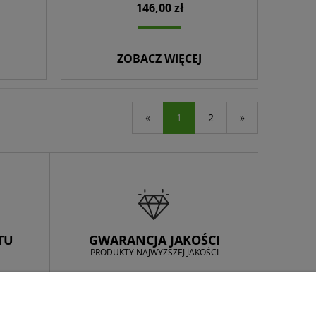
146,00 zł
ZOBACZ WIĘCEJ
«
1
2
»
TU
GWARANCJA JAKOŚCI
PRODUKTY NAJWYŻSZEJ JAKOŚCI
INFORMACJE