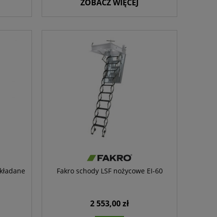
ZOBACZ WIĘCEJ
składane
Fakro schody LSF nożycowe EI-60
2 553,00 zł