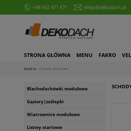
+48 602 471 671
sklep@dekodach.pl
STRONA GŁÓWNA
MENU
FAKRO
VE
Jesteś w:
»
Schody strychowe
SCHOD
Blachodachówki modułowe
Gąsiory|zaślepki
Wiatrownice modułowe
Listwy startowe