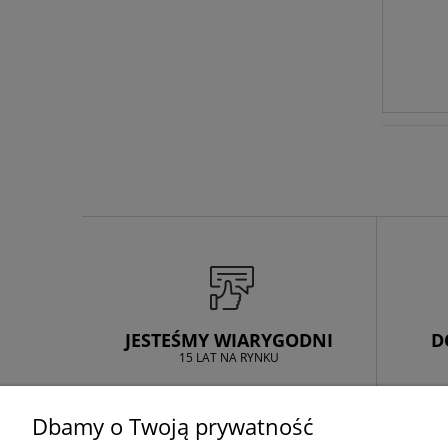
JESTEŚMY WIARYGODNI
D
15 LAT NA RYNKU
Dbamy o Twoją prywatność
ZAKUPY
POMOC