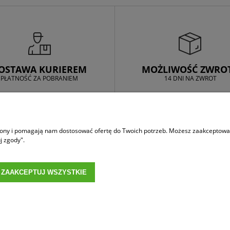
OSTAWA KURIEREM
MOŻLIWOŚĆ ZWRO
PŁATNOŚĆ ZA POBRANIEM
14 DNI NA ZWROT
MOJE KONTO
trony i pomagają nam dostosować ofertę do Twoich potrzeb. Możesz zaakceptować 
 i zwroty
Logowanie
j zgody".
Moje zamówienia
Przechowalnia
ZAAKCEPTUJ WSZYSTKIE
Ustawienia konta
Poznania, Swarzędza, Pobiedzisk oraz całej Polski. Oferujemy dachówki cerami
cesoria renomowanych producentów.
Projekt i wykonanie:
Gabiec.pl
Sklep internetowy Shoper.pl