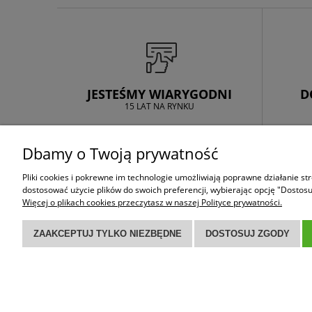
JESTEŚMY WIARYGODNI
D
15 LAT NA RYNKU
Dbamy o Twoją prywatność
ZAKUPY
POMOC
Pliki cookies i pokrewne im technologie umożliwiają poprawne działanie s
Czas realizacji
Reklamacje
dostosować użycie plików do swoich preferencji, wybierając opcję "Dostosu
Więcej o plikach cookies przeczytasz w naszej Polityce prywatności.
Koszt dostawy
Gwarancje
Formy płatności
ZAAKCEPTUJ TYLKO NIEZBĘDNE
DOSTOSUJ ZGODY
DEKODACH – hurtownia pokryć dachowych obsługująca klientów z 
dachowe, rynny, membrany dachowe, drewno konstrukcyjne i ak