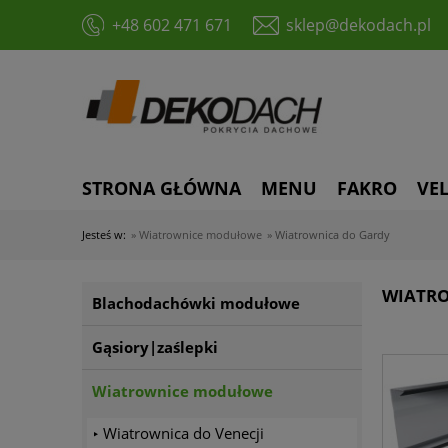
+48 602 471 671
sklep@dekodach.pl
STRONA GŁÓWNA
MENU
FAKRO
VE
Jesteś w:
»
Wiatrownice modułowe
»
Wiatrownica do Gardy
WIATR
Blachodachówki modułowe
Gąsiory|zaślepki
Wiatrownice modułowe
Wiatrownica do Venecji