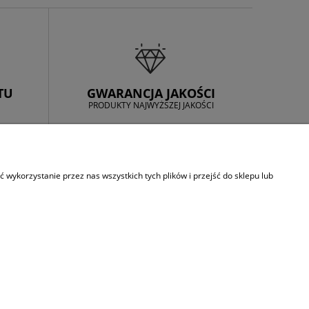
TU
GWARANCJA JAKOŚCI
PRODUKTY NAJWYŻSZEJ JAKOŚCI
INFORMACJE
wykorzystanie przez nas wszystkich tych plików i przejść do sklepu lub
O firmie
Regulamin sklepu
Polityka prywatnosci
Kontakt
czne i betonowe, blachodachówki, papy termozgrzewalne, okna