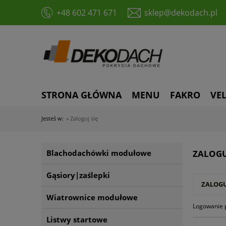
+48 602 471 671
sklep@dekodach.pl
STRONA GŁÓWNA
MENU
FAKRO
VE
Jesteś w:
»
Zaloguj się
Blachodachówki modułowe
ZALOGU
Gąsiory|zaślepki
ZALOGU
Wiatrownice modułowe
Logowanie 
Listwy startowe