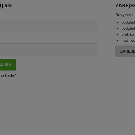
J SIĘ
ZAREJES
Otrzymasz l
podgląd
podgląd
brak ko
możliwo
ZAREJE
J SIĘ
sz hasła?